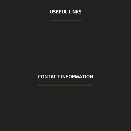
USEFUL LINKS
Home
About Us
Services
FAQs
Contact Us
CONTACT INFORMATION
Address
1309 COFFEEN AVE STE 1200 Sheridan, WY 82801