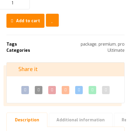
Add to cart
Tags
package
,
premium
,
pro
Categories
Ultimate
Description
Additional information
Revi